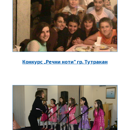
Конкурс „Речни ноти” гр. Тутракан