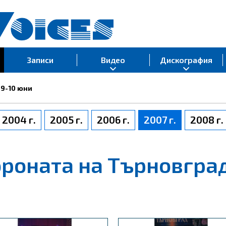
Записи
Видео
Дискография
 9-10 юни
2004 г.
2005 г.
2006 г.
2007 г.
2008 г.
роната на Търновград